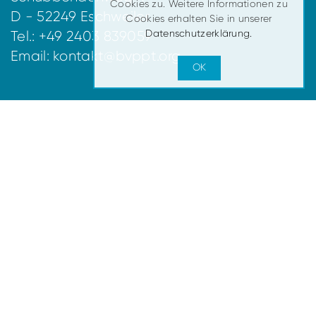
Cookies zu. Weitere Informationen zu
D - 52249 Eschweiler
Cookies erhalten Sie in unserer
Datenschutzerklärung.
Tel.: +49 2403 839059
Email:
kontakt@bvppt.org
OK
Vorstand:
Angela Keil
Lea Gentemann
Kirsten Böttger
Alina Esch
Annette Hohmann