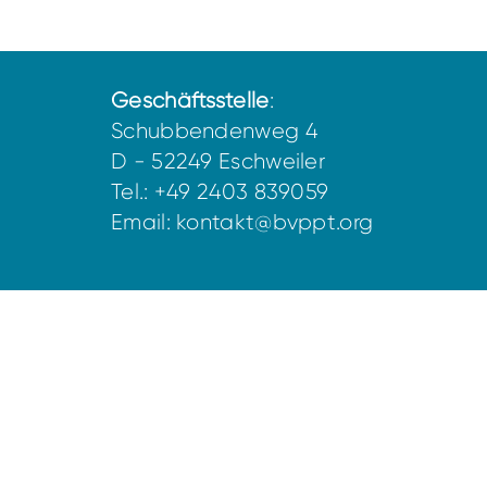
Geschäftsstelle
:
Schubbendenweg 4
D - 52249 Eschweiler
Tel.: +49 2403 839059
Email:
kontakt@bvppt.org
Vorstand:
Angela Keil
Lea Gentemann
Kirsten Böttger
Alina Esch