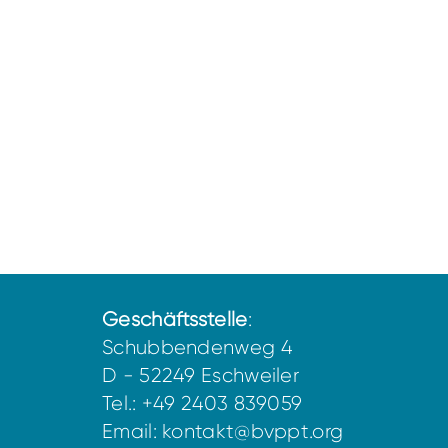
Geschäftsstelle
:
Schubbendenweg 4
D - 52249 Eschweiler
Tel.: +49 2403 839059
Email:
kontakt@bvppt.org