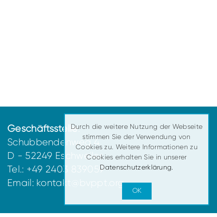
Durch die weitere Nutzung der Webseite
Geschäftsstelle
:
stimmen Sie der Verwendung von
Schubbendenweg 4
Cookies zu. Weitere Informationen zu
D - 52249 Eschweiler
Cookies erhalten Sie in unserer
Datenschutzerklärung.
Tel.: +49 2403 839059
Email:
kontakt@bvppt.org
OK