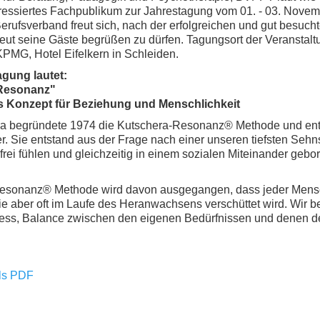
eressiertes Fachpublikum zur Jahrestagung vom 01. - 03. Novem
rufsverband freut sich, nach der erfolgreichen und gut besuc
rneut seine Gäste begrüßen zu dürfen. Tagungsort der Veranstalt
PMG, Hotel Eifelkern in Schleiden.
gung lautet:
Resonanz"
es Konzept für Beziehung und Menschlichkeit
ra begründete 1974 die Kutschera-Resonanz® Methode und entw
ter. Sie entstand aus der Frage nach einer unseren tiefsten Seh
h frei fühlen und gleichzeitig in einem sozialen Miteinander g
Resonanz® Methode wird davon ausgegangen, dass jeder Mensc
e aber oft im Laufe des Heranwachsens verschüttet wird. Wir b
ss, Balance zwischen den eigenen Bedürfnissen und denen de
als PDF