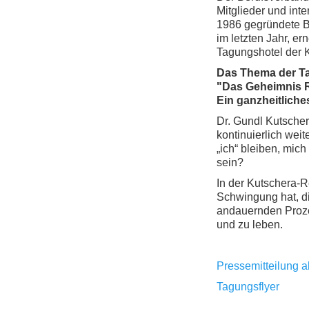
Mitglieder und int
1986 gegründete Be
im letzten Jahr, e
Tagungshotel der K
Das Thema der Ta
"Das Geheimnis 
Ein ganzheitlich
Dr. Gundl Kutsche
kontinuierlich wei
„ich“ bleiben, mic
sein?
In der Kutschera-
Schwingung hat, di
andauernden Proze
und zu leben.
Pressemitteilung 
Tagungsflyer