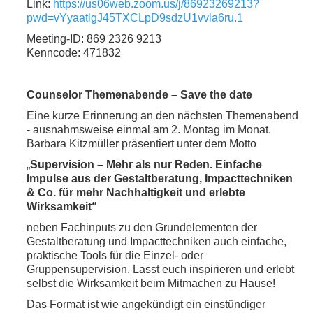
Link:
https://us06web.zoom.us/j/86923269213?
pwd=vYyaatlgJ45TXCLpD9sdzU1vvla6ru.1
Meeting-ID: 869 2326 9213
Kenncode: 471832
Counselor Themenabende –
Save the date
Eine kurze Erinnerung an den nächsten Themenabend
- ausnahmsweise einmal am 2. Montag im Monat.
Barbara Kitzmüller präsentiert unter dem Motto
„
Supervision – Mehr als nur Reden. Einfache
Impulse aus der Gestaltberatung, Impacttechniken
& Co. für mehr Nachhaltigkeit und erlebte
Wirksamkeit“
neben Fachinputs zu den Grundelementen der
Gestaltberatung und Impacttechniken auch einfache,
praktische Tools für die Einzel- oder
Gruppensupervision. Lasst euch inspirieren und erlebt
selbst die Wirksamkeit beim Mitmachen zu Hause!
Das Format ist wie angekündigt ein einstündiger